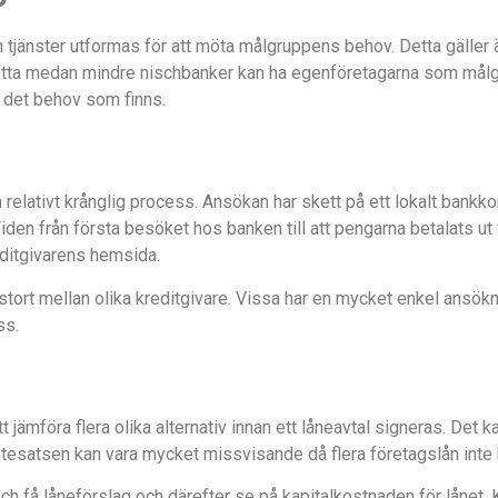
h tjänster utformas för att möta målgruppens behov. Detta gäller 
Detta medan mindre nischbanker kan ha egenföretagarna som målg
a det behov som finns.
relativt krånglig process. Ansökan har skett på ett lokalt bankkont
den från första besöket hos banken till att pengarna betalats ut 
reditgivarens hemsida.
 stort mellan olika kreditgivare. Vissa har en mycket enkel ansök
ss.
t jämföra flera olika alternativ innan ett låneavtal signeras. Det 
ntesatsen kan vara mycket missvisande då flera företagslån inte ha
ch få låneförslag och därefter se på kapitalkostnaden för lånet.