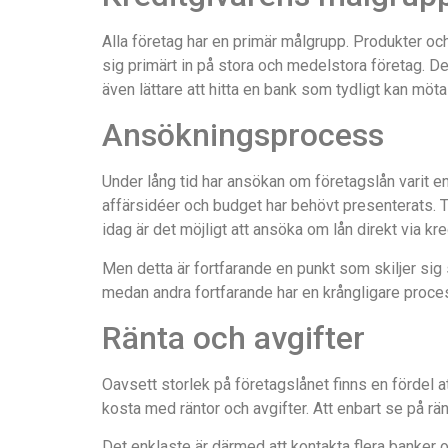
Alla företag har en primär målgrupp. Produkter oc
sig primärt in på stora och medelstora företag. 
även lättare att hitta en bank som tydligt kan möt
Ansökningsprocess
Under lång tid har ansökan om företagslån varit en 
affärsidéer och budget har behövt presenterats. Ti
idag är det möjligt att ansöka om lån direkt via k
Men detta är fortfarande en punkt som skiljer sig
medan andra fortfarande har en krångligare proce
Ränta och avgifter
Oavsett storlek på företagslånet finns en fördel at
kosta med räntor och avgifter. Att enbart se på rä
Det enklaste är därmed att kontakta flera banker o