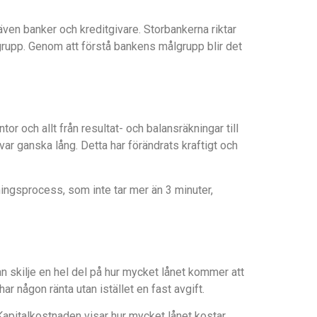
även banker och kreditgivare. Storbankerna riktar
rupp. Genom att förstå bankens målgrupp blir det
or och allt från resultat- och balansräkningar till
var ganska lång. Detta har förändrats kraftigt och
ningsprocess, som inte tar mer än 3 minuter,
kan skilje en hel del på hur mycket lånet kommer att
r någon ränta utan istället en fast avgift.
 Kapitalkostnaden visar hur mycket lånet kostar