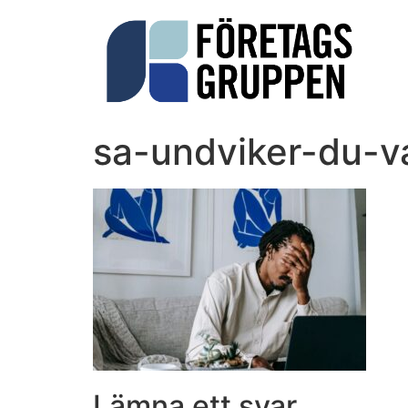
sa-undviker-du-v
Lämna ett svar