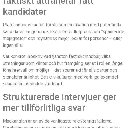
faktiskt attraherar rätt
kandidater
Platsannonsen är din första kommunikation med potentiella
kandidater. En generisk text med bulletpoints om ”spännande
möjligheter” och ”dynamisk miljö” lockar fel personer – eller
ingen alls.
Var konkret. Beskriv vad tjänsten faktiskt innebär, vilka
utmaningar som väntar och hur framgång ser ut i rollen. Ange
löneintervall om möjligt – det sparar tid för alla parter och
signalerar ärlighet. Beskriv kulturen med verkliga exempel
snarare än abstrakta värdeord.
Strukturerade intervjuer ger
mer tillförlitliga svar
Magkänslan är en av de vanligaste rekryteringsfällorna.
Forskning visar konsekvent att ostrukturerade intervjuer har