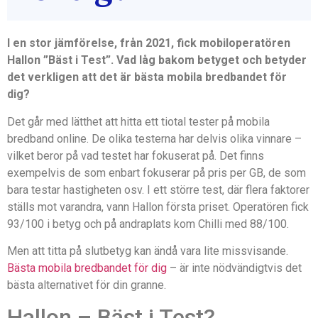
I en stor jämförelse, från 2021, fick mobiloperatören
Hallon ”Bäst i Test”. Vad låg bakom betyget och betyder
det verkligen att det är bästa mobila bredbandet för
dig?
Det går med lätthet att hitta ett tiotal tester på mobila
bredband online. De olika testerna har delvis olika vinnare –
vilket beror på vad testet har fokuserat på. Det finns
exempelvis de som enbart fokuserar på pris per GB, de som
bara testar hastigheten osv. I ett större test, där flera faktorer
ställs mot varandra, vann Hallon första priset. Operatören fick
93/100 i betyg och på andraplats kom Chilli med 88/100.
Men att titta på slutbetyg kan ändå vara lite missvisande.
Bästa mobila bredbandet för dig
– är inte nödvändigtvis det
bästa alternativet för din granne.
Hallon – Bäst i Test?